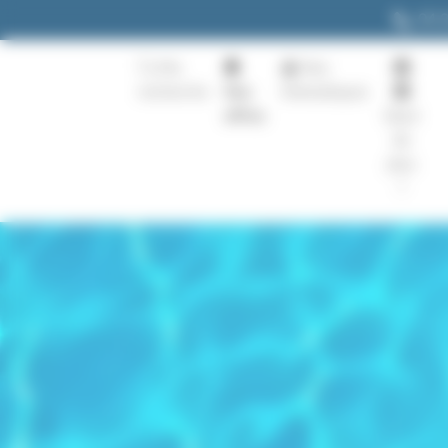
Panneau de gestion des cookies
04 
Ma
Nos
recherche
Nos
thématiques
offres
Quoi
de
plus
?