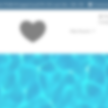
26 70 80 45
(appel local)
9h-21h sauf dim. 10h-19h
Contact
M
Comp
Mes Favoris