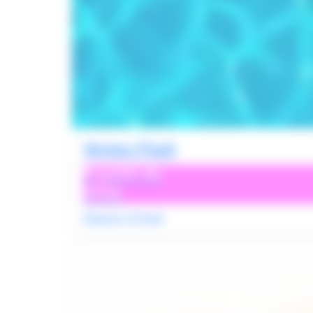
Ventes Flash
À partir de
495€
Départs 15 Août