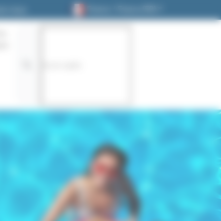
France / France (FR)
ez-nous
on
te