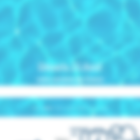
Départs 15 Août
votre semaine en France
À partir de
495 €