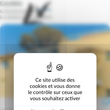
Cavalaire
Le Domaine de l'eilen
La semaine à partir de
1029 €
Ce site utilise des
cookies et vous donne
le contrôle sur ceux que
vous souhaitez activer