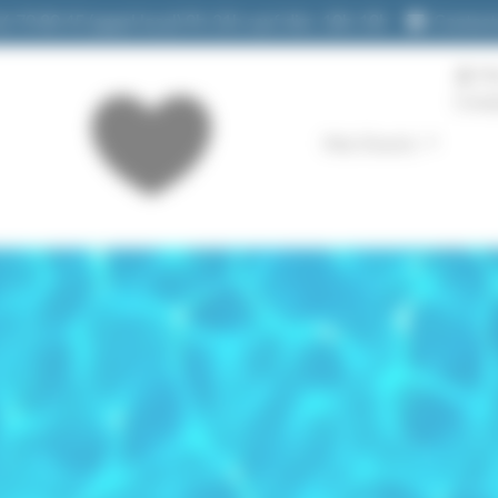
26 70 80 45
(appel local)
9h-21h sauf dim. 10h-19h
Contact
M
Comp
Mes Favoris