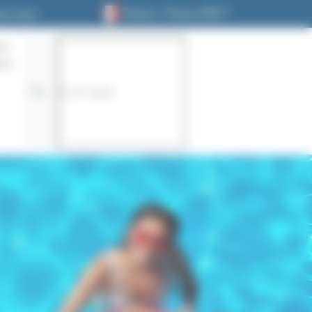
France / France (FR)
ez-nous
on
te