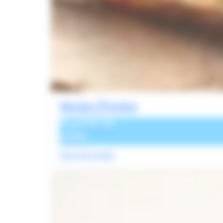
Ventes Privées
À partir de
229€
Votre été indien