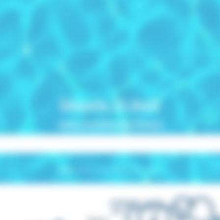
Votre été indien
vos vacances en Septembre
À partir de
229 €