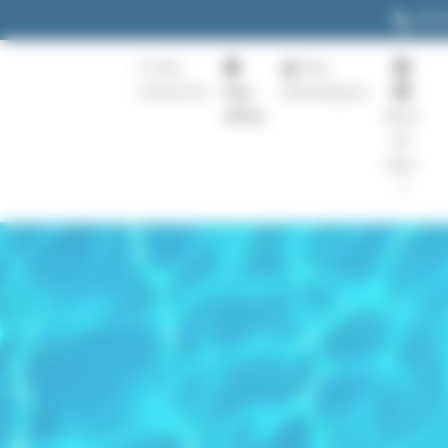
Panneau de gestion des cookies
04 
Ma
Nos
recherche
Nos
thématiques
offres
Quoi
de
plus
?